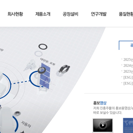
202
202
202
[ES
[ES